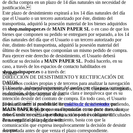
de dicha compra en un plazo de 14 días naturales sin necesidad de
justificación.
Este plazo de desistimiento expirará a los 14 días naturales del día
que el Usuario o un tercero autorizado por éste, distinto del
transportista, adquirió la posesión material de los bienes adquiridos
en
shop.mainpaper.es
de
MAIN PAPER SL
o en caso de que los
bienes que componen su pedido se entreguen por separado, a los 14
días naturales del día que el Usuario o un tercero autorizado por
éste, distinto del transportista, adquirió la posesión material del
último de esos bienes que componían un mismo pedido de compra.
Para ejercer este derecho de desistimiento, el Usuario deberá
notificar su decisión a
MAIN PAPER SL
. Podrá hacerlo, en su
caso, a través de los espacios de contacto habilitados en
shop.mainpaper.es
o a través de:
Aceptar
DIRECCIÓN DE DESISTIMIENTO Y RECTIFICACIÓN DE
DATOS.
Utilizamos cookies propias y de terceros para analizar la navegación
El Usuario, independientemente del medio que elija para comunicar
y ofrecerte una mejor experiencia y servicio. Si continuas navegando,
su decisión, debe expresar de forma clara e inequívoca que es su
consideramos que aceptas su uso.
intención desistir del contrato de compra. En todo caso, el Usuario
podrá utilizar el modelo de formulario de desistimiento que
El usuario tiene la posibilidad de
configurar su navegador
pudiendo,
MAIN PAPER SL
pone a su disposición como parte anexada a
si así lo desea, impedir que sean instaladas en su disco duro, aunque
estas Condiciones, sin embargo, su uso no es obligatorio.
deberá tener en cuenta que dicha acción podrá ocasionar dificultades
Para cumplir el plazo de desistimiento, basta con que la
de navegación de la página web.
comunicación que expresa inequívocamente la decisión de desistir
Aceptar
sea enviada antes de que venza el plazo correspondiente.