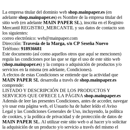
La empresa titular del dominio web
shop.mainpaper.es
(en
adelante
shop.mainpaper.es
) es Nombre de la empresa titular del
sitio web (en adelante
MAIN PAPER SL
), inscrita en el Registro
Mercantil REGISTRO_MERCANTIL y sus datos de contacto son
los siguientes:
correo electrónico: web@mainpaper.com
Dirección:
Travesía de la Marga, s/n
CP
Seseña Nuevo
Teléfono:
918936681
Este documento (así como aquellos otros que aquí se mencionen)
regula las condiciones por las que se rige el uso de este sitio web
(
shop.mainpaper.es
) y la compra o adquisición de productos y/o
servicios en la misma (en adelante, Condiciones).
A efectos de estas Condiciones se entiende que la actividad que
MAIN PAPER SL
desarrolla a través de
shop.mainpaper.es
comprende:
LISTADO Y DESCRIPCIÓN DE LOS PRODUCTOS Y
SERVICIOS QUE OFRECE LA PÁGINA
shop.mainpaper.es
Además de leer las presentes Condiciones, antes de acceder, navegar
y/o usar esta página web, el Usuario ha de haber leído el Aviso
Legal y las Condiciones Generales de Uso, incluyendo, la política
de cookies, y la política de privacidad y de protección de datos de
MAIN PAPER SL
. Al utilizar este sitio web o al hacer y/o solicitar
la adquisición de un producto y/o servicio a través del mismo el