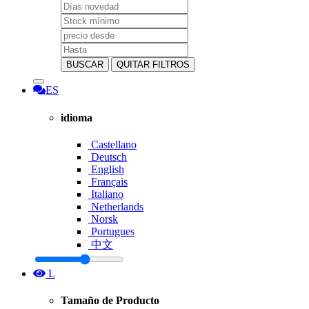
BUSCAR
QUITAR FILTROS
ES
idioma
Castellano
Deutsch
English
Français
Italiano
Netherlands
Norsk
Portugues
中文
L
Tamaño de Producto