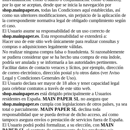
por lo que se aceptan, desde que se inicia la navegación por
shop.mainpaper.es
, todas las Condiciones aquí establecidas, así
como sus ulteriores modificaciones, sin perjuicio de la aplicación de
la correspondiente normativa legal de obligado cumplimiento según
el caso.
El Usuario asume su responsabilidad de un uso correcto de
shop.mainpaper.es
. Esta responsabilidad se extenderá a:
Hacer uso de este sitio web únicamente para realizar consultas y
compras o adquisiciones legalmente válidas.
No realizar ninguna compra falsa o fraudulenta. Si razonablemente
se pudiera considerar que se ha hecho una compra de esta índole,
podría ser anulada y se informaría a las autoridades pertinentes.
Facilitar datos de contacto veraces y lícitos, por ejemplo, dirección
de correo electrónico, dirección postal y/u otros datos (ver Aviso
Legal y Condiciones Generales de Uso).
El Usuario declara ser mayor de 18 años y tener capacidad legal
para celebrar contratos a través de este sitio web.
shop.mainpaper.es
está dirigido principalmente a Usuarios
residentes en España.
MAIN PAPER SL
no asegura que
shop.mainpaper.es
cumpla con legislaciones de otros países, ya sea
total o parcialmente.
MAIN PAPER SL
declina toda
responsabilidad que se pueda derivar de dicho acceso, así como
tampoco asegura envíos o prestación de servicios fuera de España.
El Usuario podrá podrá formalizar, a su elección, con
MAIN