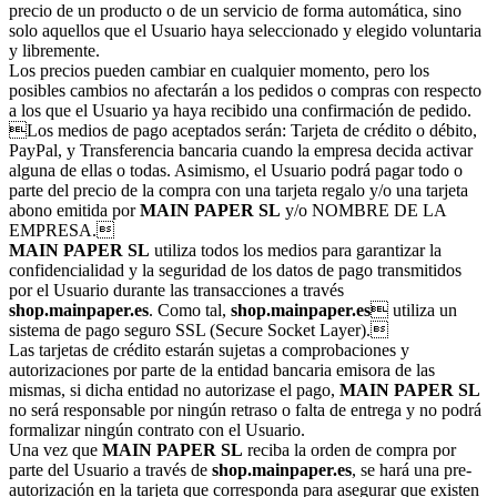
precio de un producto o de un servicio de forma automática, sino
solo aquellos que el Usuario haya seleccionado y elegido voluntaria
y libremente.
Los precios pueden cambiar en cualquier momento, pero los
posibles cambios no afectarán a los pedidos o compras con respecto
a los que el Usuario ya haya recibido una confirmación de pedido.
Los medios de pago aceptados serán: Tarjeta de crédito o débito,
PayPal, y Transferencia bancaria cuando la empresa decida activar
alguna de ellas o todas. Asimismo, el Usuario podrá pagar todo o
parte del precio de la compra con una tarjeta regalo y/o una tarjeta
abono emitida por
MAIN PAPER SL
y/o NOMBRE DE LA
EMPRESA.
MAIN PAPER SL
utiliza todos los medios para garantizar la
confidencialidad y la seguridad de los datos de pago transmitidos
por el Usuario durante las transacciones a través
shop.mainpaper.es
. Como tal,
shop.mainpaper.es
 utiliza un
sistema de pago seguro SSL (Secure Socket Layer).
Las tarjetas de crédito estarán sujetas a comprobaciones y
autorizaciones por parte de la entidad bancaria emisora de las
mismas, si dicha entidad no autorizase el pago,
MAIN PAPER SL
no será responsable por ningún retraso o falta de entrega y no podrá
formalizar ningún contrato con el Usuario.
Una vez que
MAIN PAPER SL
reciba la orden de compra por
parte del Usuario a través de
shop.mainpaper.es
, se hará una pre-
autorización en la tarjeta que corresponda para asegurar que existen