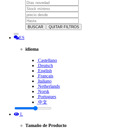
BUSCAR
QUITAR FILTROS
ES
idioma
Castellano
Deutsch
English
Français
Italiano
Netherlands
Norsk
Portugues
中文
L
Tamaño de Producto