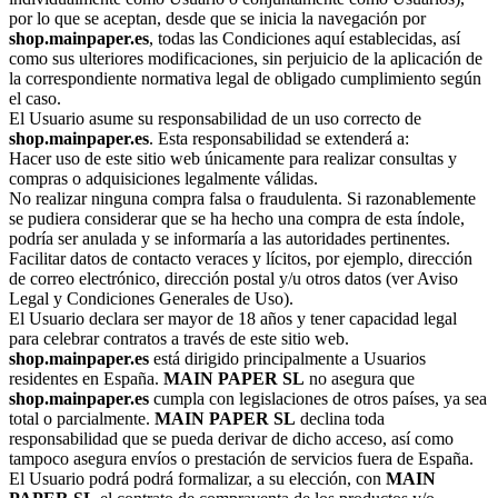
por lo que se aceptan, desde que se inicia la navegación por
shop.mainpaper.es
, todas las Condiciones aquí establecidas, así
como sus ulteriores modificaciones, sin perjuicio de la aplicación de
la correspondiente normativa legal de obligado cumplimiento según
el caso.
El Usuario asume su responsabilidad de un uso correcto de
shop.mainpaper.es
. Esta responsabilidad se extenderá a:
Hacer uso de este sitio web únicamente para realizar consultas y
compras o adquisiciones legalmente válidas.
No realizar ninguna compra falsa o fraudulenta. Si razonablemente
se pudiera considerar que se ha hecho una compra de esta índole,
podría ser anulada y se informaría a las autoridades pertinentes.
Facilitar datos de contacto veraces y lícitos, por ejemplo, dirección
de correo electrónico, dirección postal y/u otros datos (ver Aviso
Legal y Condiciones Generales de Uso).
El Usuario declara ser mayor de 18 años y tener capacidad legal
para celebrar contratos a través de este sitio web.
shop.mainpaper.es
está dirigido principalmente a Usuarios
residentes en España.
MAIN PAPER SL
no asegura que
shop.mainpaper.es
cumpla con legislaciones de otros países, ya sea
total o parcialmente.
MAIN PAPER SL
declina toda
responsabilidad que se pueda derivar de dicho acceso, así como
tampoco asegura envíos o prestación de servicios fuera de España.
El Usuario podrá podrá formalizar, a su elección, con
MAIN