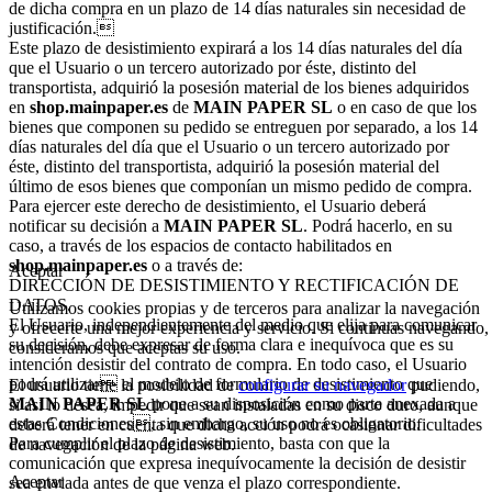
de dicha compra en un plazo de 14 días naturales sin necesidad de
justificación.
Este plazo de desistimiento expirará a los 14 días naturales del día
que el Usuario o un tercero autorizado por éste, distinto del
transportista, adquirió la posesión material de los bienes adquiridos
en
shop.mainpaper.es
de
MAIN PAPER SL
o en caso de que los
bienes que componen su pedido se entreguen por separado, a los 14
días naturales del día que el Usuario o un tercero autorizado por
éste, distinto del transportista, adquirió la posesión material del
último de esos bienes que componían un mismo pedido de compra.
Para ejercer este derecho de desistimiento, el Usuario deberá
notificar su decisión a
MAIN PAPER SL
. Podrá hacerlo, en su
caso, a través de los espacios de contacto habilitados en
shop.mainpaper.es
o a través de:
Aceptar
DIRECCIÓN DE DESISTIMIENTO Y RECTIFICACIÓN DE
DATOS.
Utilizamos cookies propias y de terceros para analizar la navegación
El Usuario, independientemente del medio que elija para comunicar
y ofrecerte una mejor experiencia y servicio. Si continuas navegando,
su decisión, debe expresar de forma clara e inequívoca que es su
consideramos que aceptas su uso.
intención desistir del contrato de compra. En todo caso, el Usuario
podrá utilizar el modelo de formulario de desistimiento que
El usuario tiene la posibilidad de
configurar su navegador
pudiendo,
MAIN PAPER SL
pone a su disposición como parte anexada a
si así lo desea, impedir que sean instaladas en su disco duro, aunque
estas Condiciones, sin embargo, su uso no es obligatorio.
deberá tener en cuenta que dicha acción podrá ocasionar dificultades
Para cumplir el plazo de desistimiento, basta con que la
de navegación de la página web.
comunicación que expresa inequívocamente la decisión de desistir
Aceptar
sea enviada antes de que venza el plazo correspondiente.