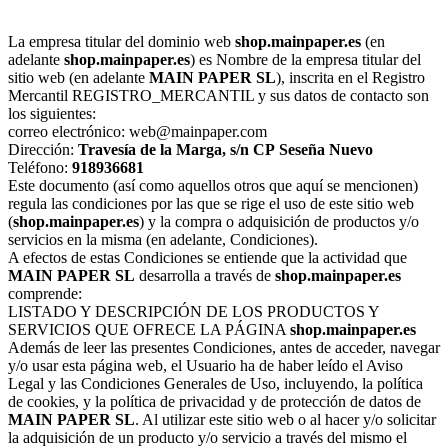
La empresa titular del dominio web
shop.mainpaper.es
(en
adelante
shop.mainpaper.es
) es Nombre de la empresa titular del
sitio web (en adelante
MAIN PAPER SL
), inscrita en el Registro
Mercantil REGISTRO_MERCANTIL y sus datos de contacto son
los siguientes:
correo electrónico: web@mainpaper.com
Dirección:
Travesía de la Marga, s/n
CP
Seseña Nuevo
Teléfono:
918936681
Este documento (así como aquellos otros que aquí se mencionen)
regula las condiciones por las que se rige el uso de este sitio web
(
shop.mainpaper.es
) y la compra o adquisición de productos y/o
servicios en la misma (en adelante, Condiciones).
A efectos de estas Condiciones se entiende que la actividad que
MAIN PAPER SL
desarrolla a través de
shop.mainpaper.es
comprende:
LISTADO Y DESCRIPCIÓN DE LOS PRODUCTOS Y
SERVICIOS QUE OFRECE LA PÁGINA
shop.mainpaper.es
Además de leer las presentes Condiciones, antes de acceder, navegar
y/o usar esta página web, el Usuario ha de haber leído el Aviso
Legal y las Condiciones Generales de Uso, incluyendo, la política
de cookies, y la política de privacidad y de protección de datos de
MAIN PAPER SL
. Al utilizar este sitio web o al hacer y/o solicitar
la adquisición de un producto y/o servicio a través del mismo el