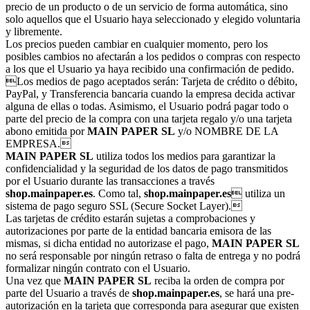
precio de un producto o de un servicio de forma automática, sino
solo aquellos que el Usuario haya seleccionado y elegido voluntaria
y libremente.
Los precios pueden cambiar en cualquier momento, pero los
posibles cambios no afectarán a los pedidos o compras con respecto
a los que el Usuario ya haya recibido una confirmación de pedido.
Los medios de pago aceptados serán: Tarjeta de crédito o débito,
PayPal, y Transferencia bancaria cuando la empresa decida activar
alguna de ellas o todas. Asimismo, el Usuario podrá pagar todo o
parte del precio de la compra con una tarjeta regalo y/o una tarjeta
abono emitida por
MAIN PAPER SL
y/o NOMBRE DE LA
EMPRESA.
MAIN PAPER SL
utiliza todos los medios para garantizar la
confidencialidad y la seguridad de los datos de pago transmitidos
por el Usuario durante las transacciones a través
shop.mainpaper.es
. Como tal,
shop.mainpaper.es
 utiliza un
sistema de pago seguro SSL (Secure Socket Layer).
Las tarjetas de crédito estarán sujetas a comprobaciones y
autorizaciones por parte de la entidad bancaria emisora de las
mismas, si dicha entidad no autorizase el pago,
MAIN PAPER SL
no será responsable por ningún retraso o falta de entrega y no podrá
formalizar ningún contrato con el Usuario.
Una vez que
MAIN PAPER SL
reciba la orden de compra por
parte del Usuario a través de
shop.mainpaper.es
, se hará una pre-
autorización en la tarjeta que corresponda para asegurar que existen