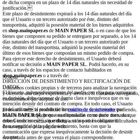
de dicha compra en un plazo de 14 días naturales sin necesidad de
justificación.
Este plazo de desistimiento expirará a los 14 días naturales del día
que el Usuario o un tercero autorizado por éste, distinto del
transportista, adquirió la posesión material de los bienes adquiridos
en
shop.mainpaper.es
de
MAIN PAPER SL
o en caso de que los
bienes que componen su pedido se entreguen por separado, a los 14
días naturales del día que el Usuario o un tercero autorizado por
éste, distinto del transportista, adquirió la posesión material del
último de esos bienes que componían un mismo pedido de compra.
Para ejercer este derecho de desistimiento, el Usuario deberá
notificar su decisión a
MAIN PAPER SL
. Podrá hacerlo, en su
caso, a través de los espacios de contacto habilitados en
shop.mainpaper.es
o a través de:
Aceptar
DIRECCIÓN DE DESISTIMIENTO Y RECTIFICACIÓN DE
DATOS.
Utilizamos cookies propias y de terceros para analizar la navegación
El Usuario, independientemente del medio que elija para comunicar
y ofrecerte una mejor experiencia y servicio. Si continuas navegando,
su decisión, debe expresar de forma clara e inequívoca que es su
consideramos que aceptas su uso.
intención desistir del contrato de compra. En todo caso, el Usuario
podrá utilizar el modelo de formulario de desistimiento que
El usuario tiene la posibilidad de
configurar su navegador
pudiendo,
MAIN PAPER SL
pone a su disposición como parte anexada a
si así lo desea, impedir que sean instaladas en su disco duro, aunque
estas Condiciones, sin embargo, su uso no es obligatorio.
deberá tener en cuenta que dicha acción podrá ocasionar dificultades
Para cumplir el plazo de desistimiento, basta con que la
de navegación de la página web.
comunicación que expresa inequívocamente la decisión de desistir
Aceptar
sea enviada antes de que venza el plazo correspondiente.