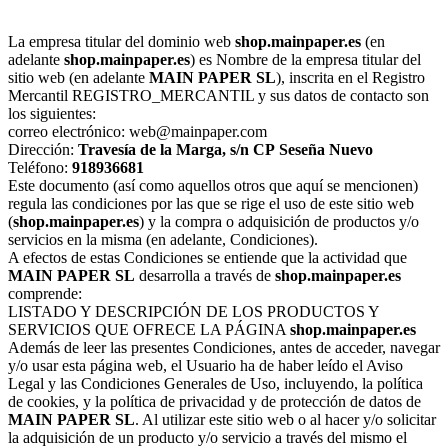
La empresa titular del dominio web
shop.mainpaper.es
(en
adelante
shop.mainpaper.es
) es Nombre de la empresa titular del
sitio web (en adelante
MAIN PAPER SL
), inscrita en el Registro
Mercantil REGISTRO_MERCANTIL y sus datos de contacto son
los siguientes:
correo electrónico: web@mainpaper.com
Dirección:
Travesía de la Marga, s/n
CP
Seseña Nuevo
Teléfono:
918936681
Este documento (así como aquellos otros que aquí se mencionen)
regula las condiciones por las que se rige el uso de este sitio web
(
shop.mainpaper.es
) y la compra o adquisición de productos y/o
servicios en la misma (en adelante, Condiciones).
A efectos de estas Condiciones se entiende que la actividad que
MAIN PAPER SL
desarrolla a través de
shop.mainpaper.es
comprende:
LISTADO Y DESCRIPCIÓN DE LOS PRODUCTOS Y
SERVICIOS QUE OFRECE LA PÁGINA
shop.mainpaper.es
Además de leer las presentes Condiciones, antes de acceder, navegar
y/o usar esta página web, el Usuario ha de haber leído el Aviso
Legal y las Condiciones Generales de Uso, incluyendo, la política
de cookies, y la política de privacidad y de protección de datos de
MAIN PAPER SL
. Al utilizar este sitio web o al hacer y/o solicitar
la adquisición de un producto y/o servicio a través del mismo el