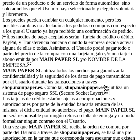
precio de un producto o de un servicio de forma automática, sino
solo aquellos que el Usuario haya seleccionado y elegido voluntaria
y libremente.
Los precios pueden cambiar en cualquier momento, pero los
posibles cambios no afectarán a los pedidos o compras con respecto
a los que el Usuario ya haya recibido una confirmación de pedido.
Los medios de pago aceptados serán: Tarjeta de crédito o débito,
PayPal, y Transferencia bancaria cuando la empresa decida activar
alguna de ellas o todas. Asimismo, el Usuario podrá pagar todo o
parte del precio de la compra con una tarjeta regalo y/o una tarjeta
abono emitida por
MAIN PAPER SL
y/o NOMBRE DE LA
EMPRESA.
MAIN PAPER SL
utiliza todos los medios para garantizar la
confidencialidad y la seguridad de los datos de pago transmitidos
por el Usuario durante las transacciones a través
shop.mainpaper.es
. Como tal,
shop.mainpaper.es
 utiliza un
sistema de pago seguro SSL (Secure Socket Layer).
Las tarjetas de crédito estarán sujetas a comprobaciones y
autorizaciones por parte de la entidad bancaria emisora de las
mismas, si dicha entidad no autorizase el pago,
MAIN PAPER SL
no será responsable por ningún retraso o falta de entrega y no podrá
formalizar ningún contrato con el Usuario.
Una vez que
MAIN PAPER SL
reciba la orden de compra por
parte del Usuario a través de
shop.mainpaper.es
, se hará una pre-
autorización en la tarjeta que corresponda para asegurar que existen