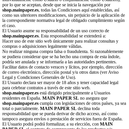
por lo que se aceptan, desde que se inicia la navegación por
shop.mainpaper.es
, todas las Condiciones aquí establecidas, así
como sus ulteriores modificaciones, sin perjuicio de la aplicación de
la correspondiente normativa legal de obligado cumplimiento según
el caso.
El Usuario asume su responsabilidad de un uso correcto de
shop.mainpaper.es
. Esta responsabilidad se extenderá a:
Hacer uso de este sitio web únicamente para realizar consultas y
compras o adquisiciones legalmente válidas.
No realizar ninguna compra falsa o fraudulenta. Si razonablemente
se pudiera considerar que se ha hecho una compra de esta índole,
podría ser anulada y se informaría a las autoridades pertinentes.
Facilitar datos de contacto veraces y lícitos, por ejemplo, dirección
de correo electrónico, dirección postal y/u otros datos (ver Aviso
Legal y Condiciones Generales de Uso).
El Usuario declara ser mayor de 18 años y tener capacidad legal
para celebrar contratos a través de este sitio web.
shop.mainpaper.es
está dirigido principalmente a Usuarios
residentes en España.
MAIN PAPER SL
no asegura que
shop.mainpaper.es
cumpla con legislaciones de otros países, ya sea
total o parcialmente.
MAIN PAPER SL
declina toda
responsabilidad que se pueda derivar de dicho acceso, así como
tampoco asegura envíos o prestación de servicios fuera de España.
El Usuario podrá podrá formalizar, a su elección, con
MAIN