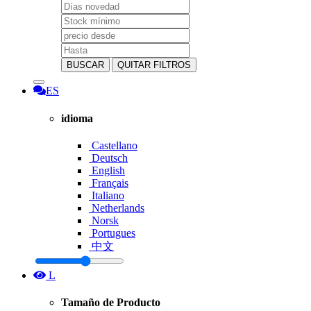
BUSCAR
QUITAR FILTROS
ES
idioma
Castellano
Deutsch
English
Français
Italiano
Netherlands
Norsk
Portugues
中文
L
Tamaño de Producto