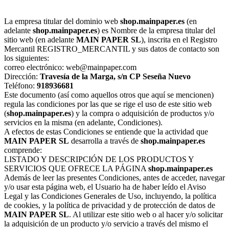
La empresa titular del dominio web
shop.mainpaper.es
(en
adelante
shop.mainpaper.es
) es Nombre de la empresa titular del
sitio web (en adelante
MAIN PAPER SL
), inscrita en el Registro
Mercantil REGISTRO_MERCANTIL y sus datos de contacto son
los siguientes:
correo electrónico: web@mainpaper.com
Dirección:
Travesía de la Marga, s/n
CP
Seseña Nuevo
Teléfono:
918936681
Este documento (así como aquellos otros que aquí se mencionen)
regula las condiciones por las que se rige el uso de este sitio web
(
shop.mainpaper.es
) y la compra o adquisición de productos y/o
servicios en la misma (en adelante, Condiciones).
A efectos de estas Condiciones se entiende que la actividad que
MAIN PAPER SL
desarrolla a través de
shop.mainpaper.es
comprende:
LISTADO Y DESCRIPCIÓN DE LOS PRODUCTOS Y
SERVICIOS QUE OFRECE LA PÁGINA
shop.mainpaper.es
Además de leer las presentes Condiciones, antes de acceder, navegar
y/o usar esta página web, el Usuario ha de haber leído el Aviso
Legal y las Condiciones Generales de Uso, incluyendo, la política
de cookies, y la política de privacidad y de protección de datos de
MAIN PAPER SL
. Al utilizar este sitio web o al hacer y/o solicitar
la adquisición de un producto y/o servicio a través del mismo el