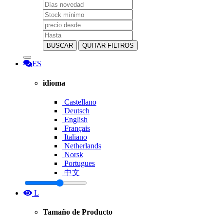
BUSCAR
QUITAR FILTROS
ES
idioma
Castellano
Deutsch
English
Français
Italiano
Netherlands
Norsk
Portugues
中文
L
Tamaño de Producto