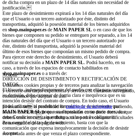
de dicha compra en un plazo de 14 días naturales sin necesidad de
justificación.
Este plazo de desistimiento expirará a los 14 días naturales del día
que el Usuario o un tercero autorizado por éste, distinto del
transportista, adquirió la posesión material de los bienes adquiridos
en
shop.mainpaper.es
de
MAIN PAPER SL
o en caso de que los
bienes que componen su pedido se entreguen por separado, a los 14
días naturales del día que el Usuario o un tercero autorizado por
éste, distinto del transportista, adquirió la posesión material del
último de esos bienes que componían un mismo pedido de compra.
Para ejercer este derecho de desistimiento, el Usuario deberá
notificar su decisión a
MAIN PAPER SL
. Podrá hacerlo, en su
caso, a través de los espacios de contacto habilitados en
shop.mainpaper.es
o a través de:
Aceptar
DIRECCIÓN DE DESISTIMIENTO Y RECTIFICACIÓN DE
DATOS.
Utilizamos cookies propias y de terceros para analizar la navegación
El Usuario, independientemente del medio que elija para comunicar
y ofrecerte una mejor experiencia y servicio. Si continuas navegando,
su decisión, debe expresar de forma clara e inequívoca que es su
consideramos que aceptas su uso.
intención desistir del contrato de compra. En todo caso, el Usuario
podrá utilizar el modelo de formulario de desistimiento que
El usuario tiene la posibilidad de
configurar su navegador
pudiendo,
MAIN PAPER SL
pone a su disposición como parte anexada a
si así lo desea, impedir que sean instaladas en su disco duro, aunque
estas Condiciones, sin embargo, su uso no es obligatorio.
deberá tener en cuenta que dicha acción podrá ocasionar dificultades
Para cumplir el plazo de desistimiento, basta con que la
de navegación de la página web.
comunicación que expresa inequívocamente la decisión de desistir
Aceptar
sea enviada antes de que venza el plazo correspondiente.