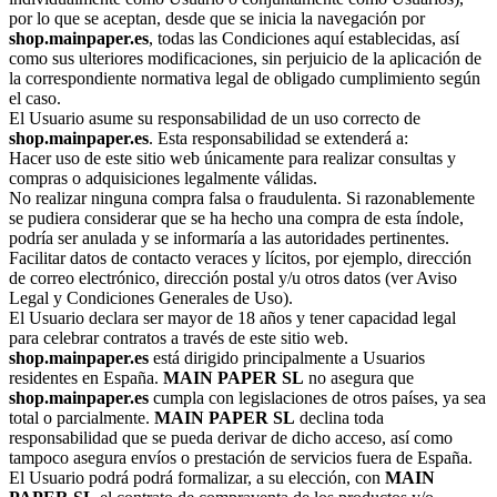
por lo que se aceptan, desde que se inicia la navegación por
shop.mainpaper.es
, todas las Condiciones aquí establecidas, así
como sus ulteriores modificaciones, sin perjuicio de la aplicación de
la correspondiente normativa legal de obligado cumplimiento según
el caso.
El Usuario asume su responsabilidad de un uso correcto de
shop.mainpaper.es
. Esta responsabilidad se extenderá a:
Hacer uso de este sitio web únicamente para realizar consultas y
compras o adquisiciones legalmente válidas.
No realizar ninguna compra falsa o fraudulenta. Si razonablemente
se pudiera considerar que se ha hecho una compra de esta índole,
podría ser anulada y se informaría a las autoridades pertinentes.
Facilitar datos de contacto veraces y lícitos, por ejemplo, dirección
de correo electrónico, dirección postal y/u otros datos (ver Aviso
Legal y Condiciones Generales de Uso).
El Usuario declara ser mayor de 18 años y tener capacidad legal
para celebrar contratos a través de este sitio web.
shop.mainpaper.es
está dirigido principalmente a Usuarios
residentes en España.
MAIN PAPER SL
no asegura que
shop.mainpaper.es
cumpla con legislaciones de otros países, ya sea
total o parcialmente.
MAIN PAPER SL
declina toda
responsabilidad que se pueda derivar de dicho acceso, así como
tampoco asegura envíos o prestación de servicios fuera de España.
El Usuario podrá podrá formalizar, a su elección, con
MAIN