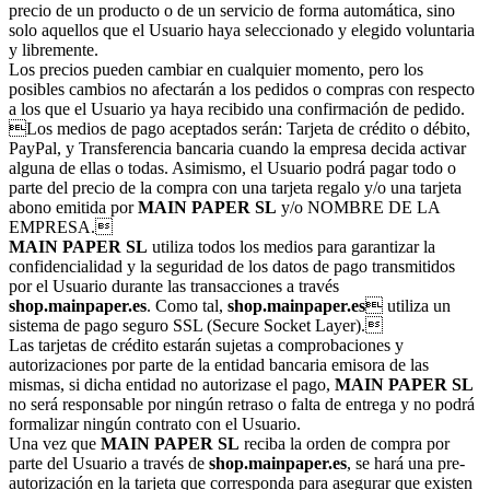
precio de un producto o de un servicio de forma automática, sino
solo aquellos que el Usuario haya seleccionado y elegido voluntaria
y libremente.
Los precios pueden cambiar en cualquier momento, pero los
posibles cambios no afectarán a los pedidos o compras con respecto
a los que el Usuario ya haya recibido una confirmación de pedido.
Los medios de pago aceptados serán: Tarjeta de crédito o débito,
PayPal, y Transferencia bancaria cuando la empresa decida activar
alguna de ellas o todas. Asimismo, el Usuario podrá pagar todo o
parte del precio de la compra con una tarjeta regalo y/o una tarjeta
abono emitida por
MAIN PAPER SL
y/o NOMBRE DE LA
EMPRESA.
MAIN PAPER SL
utiliza todos los medios para garantizar la
confidencialidad y la seguridad de los datos de pago transmitidos
por el Usuario durante las transacciones a través
shop.mainpaper.es
. Como tal,
shop.mainpaper.es
 utiliza un
sistema de pago seguro SSL (Secure Socket Layer).
Las tarjetas de crédito estarán sujetas a comprobaciones y
autorizaciones por parte de la entidad bancaria emisora de las
mismas, si dicha entidad no autorizase el pago,
MAIN PAPER SL
no será responsable por ningún retraso o falta de entrega y no podrá
formalizar ningún contrato con el Usuario.
Una vez que
MAIN PAPER SL
reciba la orden de compra por
parte del Usuario a través de
shop.mainpaper.es
, se hará una pre-
autorización en la tarjeta que corresponda para asegurar que existen