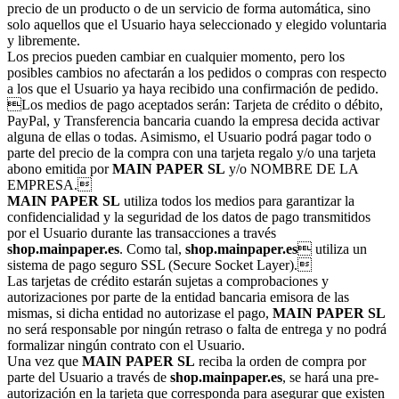
precio de un producto o de un servicio de forma automática, sino
solo aquellos que el Usuario haya seleccionado y elegido voluntaria
y libremente.
Los precios pueden cambiar en cualquier momento, pero los
posibles cambios no afectarán a los pedidos o compras con respecto
a los que el Usuario ya haya recibido una confirmación de pedido.
Los medios de pago aceptados serán: Tarjeta de crédito o débito,
PayPal, y Transferencia bancaria cuando la empresa decida activar
alguna de ellas o todas. Asimismo, el Usuario podrá pagar todo o
parte del precio de la compra con una tarjeta regalo y/o una tarjeta
abono emitida por
MAIN PAPER SL
y/o NOMBRE DE LA
EMPRESA.
MAIN PAPER SL
utiliza todos los medios para garantizar la
confidencialidad y la seguridad de los datos de pago transmitidos
por el Usuario durante las transacciones a través
shop.mainpaper.es
. Como tal,
shop.mainpaper.es
 utiliza un
sistema de pago seguro SSL (Secure Socket Layer).
Las tarjetas de crédito estarán sujetas a comprobaciones y
autorizaciones por parte de la entidad bancaria emisora de las
mismas, si dicha entidad no autorizase el pago,
MAIN PAPER SL
no será responsable por ningún retraso o falta de entrega y no podrá
formalizar ningún contrato con el Usuario.
Una vez que
MAIN PAPER SL
reciba la orden de compra por
parte del Usuario a través de
shop.mainpaper.es
, se hará una pre-
autorización en la tarjeta que corresponda para asegurar que existen