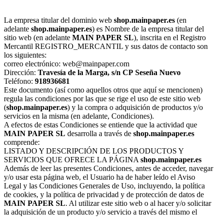
La empresa titular del dominio web
shop.mainpaper.es
(en
adelante
shop.mainpaper.es
) es Nombre de la empresa titular del
sitio web (en adelante
MAIN PAPER SL
), inscrita en el Registro
Mercantil REGISTRO_MERCANTIL y sus datos de contacto son
los siguientes:
correo electrónico: web@mainpaper.com
Dirección:
Travesía de la Marga, s/n
CP
Seseña Nuevo
Teléfono:
918936681
Este documento (así como aquellos otros que aquí se mencionen)
regula las condiciones por las que se rige el uso de este sitio web
(
shop.mainpaper.es
) y la compra o adquisición de productos y/o
servicios en la misma (en adelante, Condiciones).
A efectos de estas Condiciones se entiende que la actividad que
MAIN PAPER SL
desarrolla a través de
shop.mainpaper.es
comprende:
LISTADO Y DESCRIPCIÓN DE LOS PRODUCTOS Y
SERVICIOS QUE OFRECE LA PÁGINA
shop.mainpaper.es
Además de leer las presentes Condiciones, antes de acceder, navegar
y/o usar esta página web, el Usuario ha de haber leído el Aviso
Legal y las Condiciones Generales de Uso, incluyendo, la política
de cookies, y la política de privacidad y de protección de datos de
MAIN PAPER SL
. Al utilizar este sitio web o al hacer y/o solicitar
la adquisición de un producto y/o servicio a través del mismo el