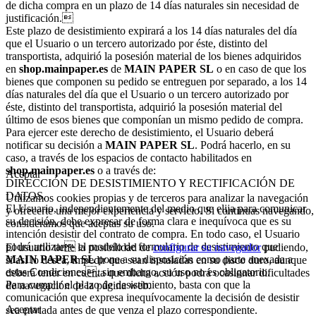
de dicha compra en un plazo de 14 días naturales sin necesidad de
justificación.
Este plazo de desistimiento expirará a los 14 días naturales del día
que el Usuario o un tercero autorizado por éste, distinto del
transportista, adquirió la posesión material de los bienes adquiridos
en
shop.mainpaper.es
de
MAIN PAPER SL
o en caso de que los
bienes que componen su pedido se entreguen por separado, a los 14
días naturales del día que el Usuario o un tercero autorizado por
éste, distinto del transportista, adquirió la posesión material del
último de esos bienes que componían un mismo pedido de compra.
Para ejercer este derecho de desistimiento, el Usuario deberá
notificar su decisión a
MAIN PAPER SL
. Podrá hacerlo, en su
caso, a través de los espacios de contacto habilitados en
shop.mainpaper.es
o a través de:
Aceptar
DIRECCIÓN DE DESISTIMIENTO Y RECTIFICACIÓN DE
DATOS.
Utilizamos cookies propias y de terceros para analizar la navegación
El Usuario, independientemente del medio que elija para comunicar
y ofrecerte una mejor experiencia y servicio. Si continuas navegando,
su decisión, debe expresar de forma clara e inequívoca que es su
consideramos que aceptas su uso.
intención desistir del contrato de compra. En todo caso, el Usuario
podrá utilizar el modelo de formulario de desistimiento que
El usuario tiene la posibilidad de
configurar su navegador
pudiendo,
MAIN PAPER SL
pone a su disposición como parte anexada a
si así lo desea, impedir que sean instaladas en su disco duro, aunque
estas Condiciones, sin embargo, su uso no es obligatorio.
deberá tener en cuenta que dicha acción podrá ocasionar dificultades
Para cumplir el plazo de desistimiento, basta con que la
de navegación de la página web.
comunicación que expresa inequívocamente la decisión de desistir
Aceptar
sea enviada antes de que venza el plazo correspondiente.