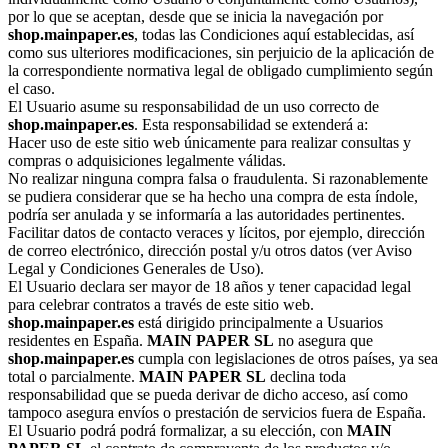
por lo que se aceptan, desde que se inicia la navegación por
shop.mainpaper.es
, todas las Condiciones aquí establecidas, así
como sus ulteriores modificaciones, sin perjuicio de la aplicación de
la correspondiente normativa legal de obligado cumplimiento según
el caso.
El Usuario asume su responsabilidad de un uso correcto de
shop.mainpaper.es
. Esta responsabilidad se extenderá a:
Hacer uso de este sitio web únicamente para realizar consultas y
compras o adquisiciones legalmente válidas.
No realizar ninguna compra falsa o fraudulenta. Si razonablemente
se pudiera considerar que se ha hecho una compra de esta índole,
podría ser anulada y se informaría a las autoridades pertinentes.
Facilitar datos de contacto veraces y lícitos, por ejemplo, dirección
de correo electrónico, dirección postal y/u otros datos (ver Aviso
Legal y Condiciones Generales de Uso).
El Usuario declara ser mayor de 18 años y tener capacidad legal
para celebrar contratos a través de este sitio web.
shop.mainpaper.es
está dirigido principalmente a Usuarios
residentes en España.
MAIN PAPER SL
no asegura que
shop.mainpaper.es
cumpla con legislaciones de otros países, ya sea
total o parcialmente.
MAIN PAPER SL
declina toda
responsabilidad que se pueda derivar de dicho acceso, así como
tampoco asegura envíos o prestación de servicios fuera de España.
El Usuario podrá podrá formalizar, a su elección, con
MAIN