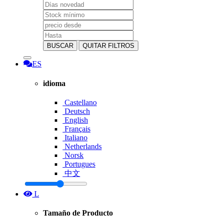
BUSCAR
QUITAR FILTROS
ES
idioma
Castellano
Deutsch
English
Français
Italiano
Netherlands
Norsk
Portugues
中文
L
Tamaño de Producto