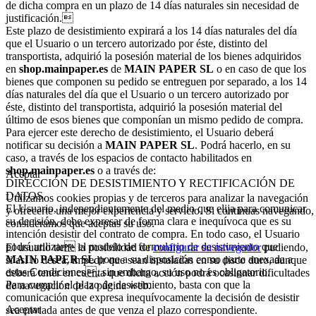
de dicha compra en un plazo de 14 días naturales sin necesidad de
justificación.
Este plazo de desistimiento expirará a los 14 días naturales del día
que el Usuario o un tercero autorizado por éste, distinto del
transportista, adquirió la posesión material de los bienes adquiridos
en
shop.mainpaper.es
de
MAIN PAPER SL
o en caso de que los
bienes que componen su pedido se entreguen por separado, a los 14
días naturales del día que el Usuario o un tercero autorizado por
éste, distinto del transportista, adquirió la posesión material del
último de esos bienes que componían un mismo pedido de compra.
Para ejercer este derecho de desistimiento, el Usuario deberá
notificar su decisión a
MAIN PAPER SL
. Podrá hacerlo, en su
caso, a través de los espacios de contacto habilitados en
shop.mainpaper.es
o a través de:
Aceptar
DIRECCIÓN DE DESISTIMIENTO Y RECTIFICACIÓN DE
DATOS.
Utilizamos cookies propias y de terceros para analizar la navegación
El Usuario, independientemente del medio que elija para comunicar
y ofrecerte una mejor experiencia y servicio. Si continuas navegando,
su decisión, debe expresar de forma clara e inequívoca que es su
consideramos que aceptas su uso.
intención desistir del contrato de compra. En todo caso, el Usuario
podrá utilizar el modelo de formulario de desistimiento que
El usuario tiene la posibilidad de
configurar su navegador
pudiendo,
MAIN PAPER SL
pone a su disposición como parte anexada a
si así lo desea, impedir que sean instaladas en su disco duro, aunque
estas Condiciones, sin embargo, su uso no es obligatorio.
deberá tener en cuenta que dicha acción podrá ocasionar dificultades
Para cumplir el plazo de desistimiento, basta con que la
de navegación de la página web.
comunicación que expresa inequívocamente la decisión de desistir
Aceptar
sea enviada antes de que venza el plazo correspondiente.