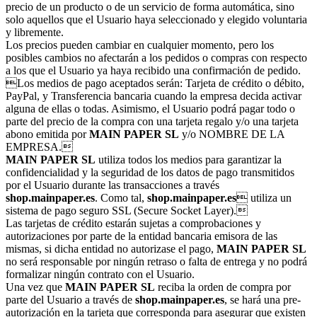
precio de un producto o de un servicio de forma automática, sino
solo aquellos que el Usuario haya seleccionado y elegido voluntaria
y libremente.
Los precios pueden cambiar en cualquier momento, pero los
posibles cambios no afectarán a los pedidos o compras con respecto
a los que el Usuario ya haya recibido una confirmación de pedido.
Los medios de pago aceptados serán: Tarjeta de crédito o débito,
PayPal, y Transferencia bancaria cuando la empresa decida activar
alguna de ellas o todas. Asimismo, el Usuario podrá pagar todo o
parte del precio de la compra con una tarjeta regalo y/o una tarjeta
abono emitida por
MAIN PAPER SL
y/o NOMBRE DE LA
EMPRESA.
MAIN PAPER SL
utiliza todos los medios para garantizar la
confidencialidad y la seguridad de los datos de pago transmitidos
por el Usuario durante las transacciones a través
shop.mainpaper.es
. Como tal,
shop.mainpaper.es
 utiliza un
sistema de pago seguro SSL (Secure Socket Layer).
Las tarjetas de crédito estarán sujetas a comprobaciones y
autorizaciones por parte de la entidad bancaria emisora de las
mismas, si dicha entidad no autorizase el pago,
MAIN PAPER SL
no será responsable por ningún retraso o falta de entrega y no podrá
formalizar ningún contrato con el Usuario.
Una vez que
MAIN PAPER SL
reciba la orden de compra por
parte del Usuario a través de
shop.mainpaper.es
, se hará una pre-
autorización en la tarjeta que corresponda para asegurar que existen