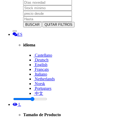
BUSCAR
QUITAR FILTROS
ES
idioma
Castellano
Deutsch
English
Français
Italiano
Netherlands
Norsk
Portugues
中文
L
Tamaño de Producto