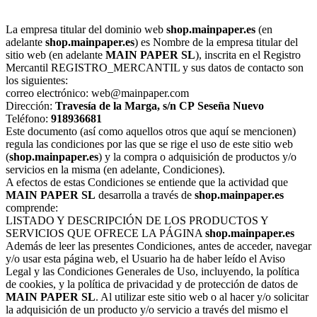
La empresa titular del dominio web
shop.mainpaper.es
(en
adelante
shop.mainpaper.es
) es Nombre de la empresa titular del
sitio web (en adelante
MAIN PAPER SL
), inscrita en el Registro
Mercantil REGISTRO_MERCANTIL y sus datos de contacto son
los siguientes:
correo electrónico: web@mainpaper.com
Dirección:
Travesía de la Marga, s/n
CP
Seseña Nuevo
Teléfono:
918936681
Este documento (así como aquellos otros que aquí se mencionen)
regula las condiciones por las que se rige el uso de este sitio web
(
shop.mainpaper.es
) y la compra o adquisición de productos y/o
servicios en la misma (en adelante, Condiciones).
A efectos de estas Condiciones se entiende que la actividad que
MAIN PAPER SL
desarrolla a través de
shop.mainpaper.es
comprende:
LISTADO Y DESCRIPCIÓN DE LOS PRODUCTOS Y
SERVICIOS QUE OFRECE LA PÁGINA
shop.mainpaper.es
Además de leer las presentes Condiciones, antes de acceder, navegar
y/o usar esta página web, el Usuario ha de haber leído el Aviso
Legal y las Condiciones Generales de Uso, incluyendo, la política
de cookies, y la política de privacidad y de protección de datos de
MAIN PAPER SL
. Al utilizar este sitio web o al hacer y/o solicitar
la adquisición de un producto y/o servicio a través del mismo el