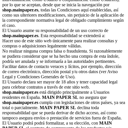
por lo que se aceptan, desde que se inicia la navegación por
shop.mainpaper.es
, todas las Condiciones aquí establecidas, así
como sus ulteriores modificaciones, sin perjuicio de la aplicación de
la correspondiente normativa legal de obligado cumplimiento según
el caso.
El Usuario asume su responsabilidad de un uso correcto de
shop.mainpaper.es
. Esta responsabilidad se extenderá a:
Hacer uso de este sitio web únicamente para realizar consultas y
compras o adquisiciones legalmente válidas.
No realizar ninguna compra falsa o fraudulenta. Si razonablemente
se pudiera considerar que se ha hecho una compra de esta índole,
podría ser anulada y se informaría a las autoridades pertinentes.
Facilitar datos de contacto veraces y lícitos, por ejemplo, dirección
de correo electrónico, dirección postal y/u otros datos (ver Aviso
Legal y Condiciones Generales de Uso).
El Usuario declara ser mayor de 18 años y tener capacidad legal
para celebrar contratos a través de este sitio web.
shop.mainpaper.es
está dirigido principalmente a Usuarios
residentes en España.
MAIN PAPER SL
no asegura que
shop.mainpaper.es
cumpla con legislaciones de otros países, ya sea
total o parcialmente.
MAIN PAPER SL
declina toda
responsabilidad que se pueda derivar de dicho acceso, así como
tampoco asegura envíos o prestación de servicios fuera de España.
El Usuario podrá podrá formalizar, a su elección, con
MAIN