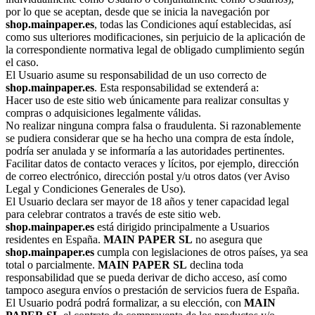
por lo que se aceptan, desde que se inicia la navegación por
shop.mainpaper.es
, todas las Condiciones aquí establecidas, así
como sus ulteriores modificaciones, sin perjuicio de la aplicación de
la correspondiente normativa legal de obligado cumplimiento según
el caso.
El Usuario asume su responsabilidad de un uso correcto de
shop.mainpaper.es
. Esta responsabilidad se extenderá a:
Hacer uso de este sitio web únicamente para realizar consultas y
compras o adquisiciones legalmente válidas.
No realizar ninguna compra falsa o fraudulenta. Si razonablemente
se pudiera considerar que se ha hecho una compra de esta índole,
podría ser anulada y se informaría a las autoridades pertinentes.
Facilitar datos de contacto veraces y lícitos, por ejemplo, dirección
de correo electrónico, dirección postal y/u otros datos (ver Aviso
Legal y Condiciones Generales de Uso).
El Usuario declara ser mayor de 18 años y tener capacidad legal
para celebrar contratos a través de este sitio web.
shop.mainpaper.es
está dirigido principalmente a Usuarios
residentes en España.
MAIN PAPER SL
no asegura que
shop.mainpaper.es
cumpla con legislaciones de otros países, ya sea
total o parcialmente.
MAIN PAPER SL
declina toda
responsabilidad que se pueda derivar de dicho acceso, así como
tampoco asegura envíos o prestación de servicios fuera de España.
El Usuario podrá podrá formalizar, a su elección, con
MAIN