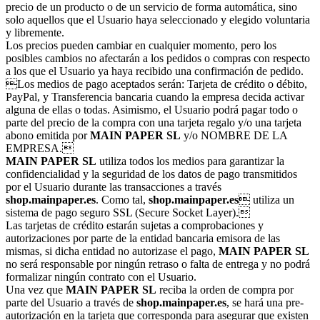
precio de un producto o de un servicio de forma automática, sino
solo aquellos que el Usuario haya seleccionado y elegido voluntaria
y libremente.
Los precios pueden cambiar en cualquier momento, pero los
posibles cambios no afectarán a los pedidos o compras con respecto
a los que el Usuario ya haya recibido una confirmación de pedido.
Los medios de pago aceptados serán: Tarjeta de crédito o débito,
PayPal, y Transferencia bancaria cuando la empresa decida activar
alguna de ellas o todas. Asimismo, el Usuario podrá pagar todo o
parte del precio de la compra con una tarjeta regalo y/o una tarjeta
abono emitida por
MAIN PAPER SL
y/o NOMBRE DE LA
EMPRESA.
MAIN PAPER SL
utiliza todos los medios para garantizar la
confidencialidad y la seguridad de los datos de pago transmitidos
por el Usuario durante las transacciones a través
shop.mainpaper.es
. Como tal,
shop.mainpaper.es
 utiliza un
sistema de pago seguro SSL (Secure Socket Layer).
Las tarjetas de crédito estarán sujetas a comprobaciones y
autorizaciones por parte de la entidad bancaria emisora de las
mismas, si dicha entidad no autorizase el pago,
MAIN PAPER SL
no será responsable por ningún retraso o falta de entrega y no podrá
formalizar ningún contrato con el Usuario.
Una vez que
MAIN PAPER SL
reciba la orden de compra por
parte del Usuario a través de
shop.mainpaper.es
, se hará una pre-
autorización en la tarjeta que corresponda para asegurar que existen