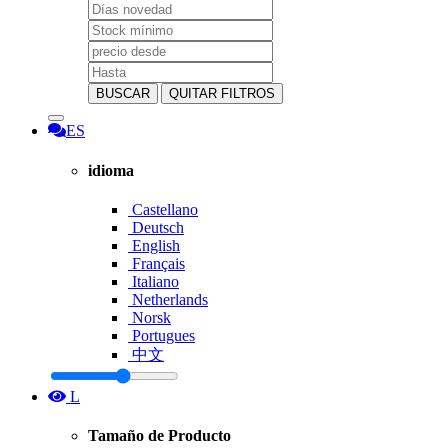
BUSCAR
QUITAR FILTROS
ES
idioma
Castellano
Deutsch
English
Français
Italiano
Netherlands
Norsk
Portugues
中文
L
Tamaño de Producto