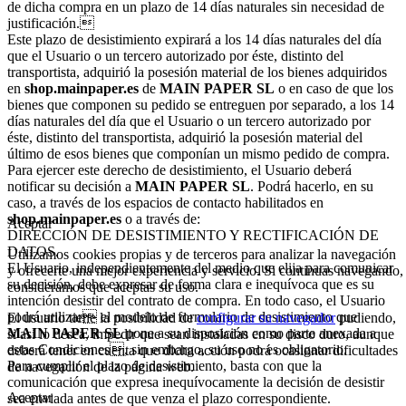
de dicha compra en un plazo de 14 días naturales sin necesidad de
justificación.
Este plazo de desistimiento expirará a los 14 días naturales del día
que el Usuario o un tercero autorizado por éste, distinto del
transportista, adquirió la posesión material de los bienes adquiridos
en
shop.mainpaper.es
de
MAIN PAPER SL
o en caso de que los
bienes que componen su pedido se entreguen por separado, a los 14
días naturales del día que el Usuario o un tercero autorizado por
éste, distinto del transportista, adquirió la posesión material del
último de esos bienes que componían un mismo pedido de compra.
Para ejercer este derecho de desistimiento, el Usuario deberá
notificar su decisión a
MAIN PAPER SL
. Podrá hacerlo, en su
caso, a través de los espacios de contacto habilitados en
shop.mainpaper.es
o a través de:
Aceptar
DIRECCIÓN DE DESISTIMIENTO Y RECTIFICACIÓN DE
DATOS.
Utilizamos cookies propias y de terceros para analizar la navegación
El Usuario, independientemente del medio que elija para comunicar
y ofrecerte una mejor experiencia y servicio. Si continuas navegando,
su decisión, debe expresar de forma clara e inequívoca que es su
consideramos que aceptas su uso.
intención desistir del contrato de compra. En todo caso, el Usuario
podrá utilizar el modelo de formulario de desistimiento que
El usuario tiene la posibilidad de
configurar su navegador
pudiendo,
MAIN PAPER SL
pone a su disposición como parte anexada a
si así lo desea, impedir que sean instaladas en su disco duro, aunque
estas Condiciones, sin embargo, su uso no es obligatorio.
deberá tener en cuenta que dicha acción podrá ocasionar dificultades
Para cumplir el plazo de desistimiento, basta con que la
de navegación de la página web.
comunicación que expresa inequívocamente la decisión de desistir
Aceptar
sea enviada antes de que venza el plazo correspondiente.