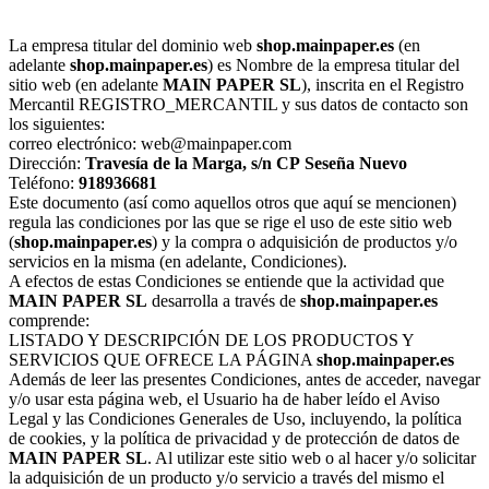
La empresa titular del dominio web
shop.mainpaper.es
(en
adelante
shop.mainpaper.es
) es Nombre de la empresa titular del
sitio web (en adelante
MAIN PAPER SL
), inscrita en el Registro
Mercantil REGISTRO_MERCANTIL y sus datos de contacto son
los siguientes:
correo electrónico: web@mainpaper.com
Dirección:
Travesía de la Marga, s/n
CP
Seseña Nuevo
Teléfono:
918936681
Este documento (así como aquellos otros que aquí se mencionen)
regula las condiciones por las que se rige el uso de este sitio web
(
shop.mainpaper.es
) y la compra o adquisición de productos y/o
servicios en la misma (en adelante, Condiciones).
A efectos de estas Condiciones se entiende que la actividad que
MAIN PAPER SL
desarrolla a través de
shop.mainpaper.es
comprende:
LISTADO Y DESCRIPCIÓN DE LOS PRODUCTOS Y
SERVICIOS QUE OFRECE LA PÁGINA
shop.mainpaper.es
Además de leer las presentes Condiciones, antes de acceder, navegar
y/o usar esta página web, el Usuario ha de haber leído el Aviso
Legal y las Condiciones Generales de Uso, incluyendo, la política
de cookies, y la política de privacidad y de protección de datos de
MAIN PAPER SL
. Al utilizar este sitio web o al hacer y/o solicitar
la adquisición de un producto y/o servicio a través del mismo el