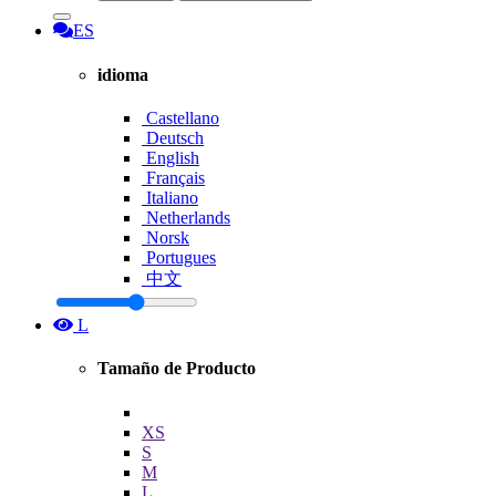
ES
idioma
Castellano
Deutsch
English
Français
Italiano
Netherlands
Norsk
Portugues
中文
L
Tamaño de Producto
XS
S
M
L