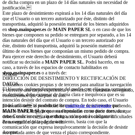
de dicha compra en un plazo de 14 días naturales sin necesidad de
justificación.
Este plazo de desistimiento expirará a los 14 días naturales del día
que el Usuario o un tercero autorizado por éste, distinto del
transportista, adquirió la posesión material de los bienes adquiridos
en
shop.mainpaper.es
de
MAIN PAPER SL
o en caso de que los
bienes que componen su pedido se entreguen por separado, a los 14
días naturales del día que el Usuario o un tercero autorizado por
éste, distinto del transportista, adquirió la posesión material del
último de esos bienes que componían un mismo pedido de compra.
Para ejercer este derecho de desistimiento, el Usuario deberá
notificar su decisión a
MAIN PAPER SL
. Podrá hacerlo, en su
caso, a través de los espacios de contacto habilitados en
shop.mainpaper.es
o a través de:
Aceptar
DIRECCIÓN DE DESISTIMIENTO Y RECTIFICACIÓN DE
DATOS.
Utilizamos cookies propias y de terceros para analizar la navegación
El Usuario, independientemente del medio que elija para comunicar
y ofrecerte una mejor experiencia y servicio. Si continuas navegando,
su decisión, debe expresar de forma clara e inequívoca que es su
consideramos que aceptas su uso.
intención desistir del contrato de compra. En todo caso, el Usuario
podrá utilizar el modelo de formulario de desistimiento que
El usuario tiene la posibilidad de
configurar su navegador
pudiendo,
MAIN PAPER SL
pone a su disposición como parte anexada a
si así lo desea, impedir que sean instaladas en su disco duro, aunque
estas Condiciones, sin embargo, su uso no es obligatorio.
deberá tener en cuenta que dicha acción podrá ocasionar dificultades
Para cumplir el plazo de desistimiento, basta con que la
de navegación de la página web.
comunicación que expresa inequívocamente la decisión de desistir
Aceptar
sea enviada antes de que venza el plazo correspondiente.