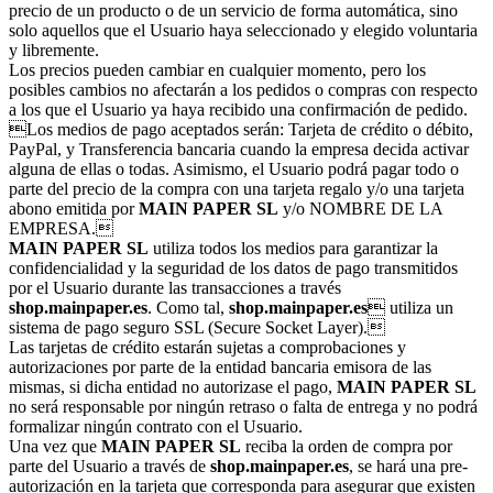
precio de un producto o de un servicio de forma automática, sino
solo aquellos que el Usuario haya seleccionado y elegido voluntaria
y libremente.
Los precios pueden cambiar en cualquier momento, pero los
posibles cambios no afectarán a los pedidos o compras con respecto
a los que el Usuario ya haya recibido una confirmación de pedido.
Los medios de pago aceptados serán: Tarjeta de crédito o débito,
PayPal, y Transferencia bancaria cuando la empresa decida activar
alguna de ellas o todas. Asimismo, el Usuario podrá pagar todo o
parte del precio de la compra con una tarjeta regalo y/o una tarjeta
abono emitida por
MAIN PAPER SL
y/o NOMBRE DE LA
EMPRESA.
MAIN PAPER SL
utiliza todos los medios para garantizar la
confidencialidad y la seguridad de los datos de pago transmitidos
por el Usuario durante las transacciones a través
shop.mainpaper.es
. Como tal,
shop.mainpaper.es
 utiliza un
sistema de pago seguro SSL (Secure Socket Layer).
Las tarjetas de crédito estarán sujetas a comprobaciones y
autorizaciones por parte de la entidad bancaria emisora de las
mismas, si dicha entidad no autorizase el pago,
MAIN PAPER SL
no será responsable por ningún retraso o falta de entrega y no podrá
formalizar ningún contrato con el Usuario.
Una vez que
MAIN PAPER SL
reciba la orden de compra por
parte del Usuario a través de
shop.mainpaper.es
, se hará una pre-
autorización en la tarjeta que corresponda para asegurar que existen