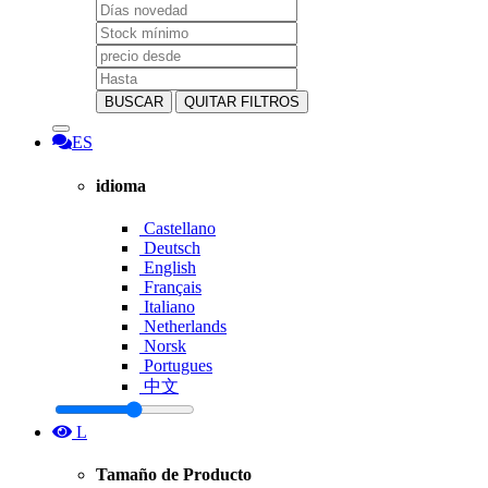
BUSCAR
QUITAR FILTROS
ES
idioma
Castellano
Deutsch
English
Français
Italiano
Netherlands
Norsk
Portugues
中文
L
Tamaño de Producto