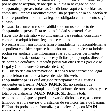
por lo que se aceptan, desde que se inicia la navegación por
shop.mainpaper.es
, todas las Condiciones aquí establecidas, así
como sus ulteriores modificaciones, sin perjuicio de la aplicación de
la correspondiente normativa legal de obligado cumplimiento según
el caso.
El Usuario asume su responsabilidad de un uso correcto de
shop.mainpaper.es
. Esta responsabilidad se extenderá a:
Hacer uso de este sitio web únicamente para realizar consultas y
compras o adquisiciones legalmente válidas.
No realizar ninguna compra falsa o fraudulenta. Si razonablemente
se pudiera considerar que se ha hecho una compra de esta índole,
podría ser anulada y se informaría a las autoridades pertinentes.
Facilitar datos de contacto veraces y lícitos, por ejemplo, dirección
de correo electrónico, dirección postal y/u otros datos (ver Aviso
Legal y Condiciones Generales de Uso).
El Usuario declara ser mayor de 18 años y tener capacidad legal
para celebrar contratos a través de este sitio web.
shop.mainpaper.es
está dirigido principalmente a Usuarios
residentes en España.
MAIN PAPER SL
no asegura que
shop.mainpaper.es
cumpla con legislaciones de otros países, ya sea
total o parcialmente.
MAIN PAPER SL
declina toda
responsabilidad que se pueda derivar de dicho acceso, así como
tampoco asegura envíos o prestación de servicios fuera de España.
El Usuario podrá podrá formalizar, a su elección, con
MAIN