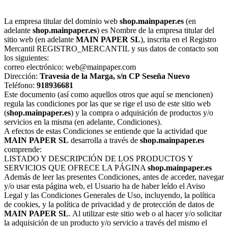
La empresa titular del dominio web
shop.mainpaper.es
(en
adelante
shop.mainpaper.es
) es Nombre de la empresa titular del
sitio web (en adelante
MAIN PAPER SL
), inscrita en el Registro
Mercantil REGISTRO_MERCANTIL y sus datos de contacto son
los siguientes:
correo electrónico: web@mainpaper.com
Dirección:
Travesía de la Marga, s/n
CP
Seseña Nuevo
Teléfono:
918936681
Este documento (así como aquellos otros que aquí se mencionen)
regula las condiciones por las que se rige el uso de este sitio web
(
shop.mainpaper.es
) y la compra o adquisición de productos y/o
servicios en la misma (en adelante, Condiciones).
A efectos de estas Condiciones se entiende que la actividad que
MAIN PAPER SL
desarrolla a través de
shop.mainpaper.es
comprende:
LISTADO Y DESCRIPCIÓN DE LOS PRODUCTOS Y
SERVICIOS QUE OFRECE LA PÁGINA
shop.mainpaper.es
Además de leer las presentes Condiciones, antes de acceder, navegar
y/o usar esta página web, el Usuario ha de haber leído el Aviso
Legal y las Condiciones Generales de Uso, incluyendo, la política
de cookies, y la política de privacidad y de protección de datos de
MAIN PAPER SL
. Al utilizar este sitio web o al hacer y/o solicitar
la adquisición de un producto y/o servicio a través del mismo el