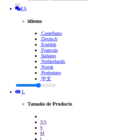
ES
idioma
Castellano
Deutsch
English
Français
Italiano
Netherlands
Norsk
Portugues
中文
L
Tamaño de Producto
XS
S
M
L