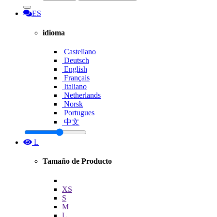
ES
idioma
Castellano
Deutsch
English
Français
Italiano
Netherlands
Norsk
Portugues
中文
L
Tamaño de Producto
XS
S
M
L