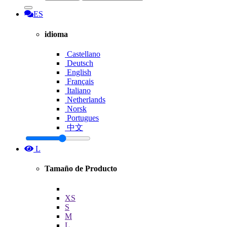
ES
idioma
Castellano
Deutsch
English
Français
Italiano
Netherlands
Norsk
Portugues
中文
L
Tamaño de Producto
XS
S
M
L