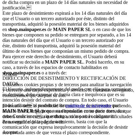
de dicha compra en un plazo de 14 días naturales sin necesidad de
justificación.
Este plazo de desistimiento expirará a los 14 días naturales del día
que el Usuario o un tercero autorizado por éste, distinto del
transportista, adquirió la posesión material de los bienes adquiridos
en
shop.mainpaper.es
de
MAIN PAPER SL
o en caso de que los
bienes que componen su pedido se entreguen por separado, a los 14
días naturales del día que el Usuario o un tercero autorizado por
éste, distinto del transportista, adquirió la posesión material del
último de esos bienes que componían un mismo pedido de compra.
Para ejercer este derecho de desistimiento, el Usuario deberá
notificar su decisión a
MAIN PAPER SL
. Podrá hacerlo, en su
caso, a través de los espacios de contacto habilitados en
shop.mainpaper.es
o a través de:
Aceptar
DIRECCIÓN DE DESISTIMIENTO Y RECTIFICACIÓN DE
DATOS.
Utilizamos cookies propias y de terceros para analizar la navegación
El Usuario, independientemente del medio que elija para comunicar
y ofrecerte una mejor experiencia y servicio. Si continuas navegando,
su decisión, debe expresar de forma clara e inequívoca que es su
consideramos que aceptas su uso.
intención desistir del contrato de compra. En todo caso, el Usuario
podrá utilizar el modelo de formulario de desistimiento que
El usuario tiene la posibilidad de
configurar su navegador
pudiendo,
MAIN PAPER SL
pone a su disposición como parte anexada a
si así lo desea, impedir que sean instaladas en su disco duro, aunque
estas Condiciones, sin embargo, su uso no es obligatorio.
deberá tener en cuenta que dicha acción podrá ocasionar dificultades
Para cumplir el plazo de desistimiento, basta con que la
de navegación de la página web.
comunicación que expresa inequívocamente la decisión de desistir
Aceptar
sea enviada antes de que venza el plazo correspondiente.