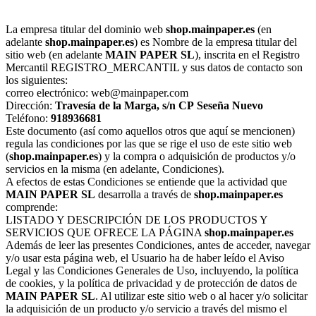
La empresa titular del dominio web
shop.mainpaper.es
(en
adelante
shop.mainpaper.es
) es Nombre de la empresa titular del
sitio web (en adelante
MAIN PAPER SL
), inscrita en el Registro
Mercantil REGISTRO_MERCANTIL y sus datos de contacto son
los siguientes:
correo electrónico: web@mainpaper.com
Dirección:
Travesía de la Marga, s/n
CP
Seseña Nuevo
Teléfono:
918936681
Este documento (así como aquellos otros que aquí se mencionen)
regula las condiciones por las que se rige el uso de este sitio web
(
shop.mainpaper.es
) y la compra o adquisición de productos y/o
servicios en la misma (en adelante, Condiciones).
A efectos de estas Condiciones se entiende que la actividad que
MAIN PAPER SL
desarrolla a través de
shop.mainpaper.es
comprende:
LISTADO Y DESCRIPCIÓN DE LOS PRODUCTOS Y
SERVICIOS QUE OFRECE LA PÁGINA
shop.mainpaper.es
Además de leer las presentes Condiciones, antes de acceder, navegar
y/o usar esta página web, el Usuario ha de haber leído el Aviso
Legal y las Condiciones Generales de Uso, incluyendo, la política
de cookies, y la política de privacidad y de protección de datos de
MAIN PAPER SL
. Al utilizar este sitio web o al hacer y/o solicitar
la adquisición de un producto y/o servicio a través del mismo el