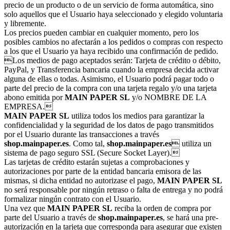
precio de un producto o de un servicio de forma automática, sino
solo aquellos que el Usuario haya seleccionado y elegido voluntaria
y libremente.
Los precios pueden cambiar en cualquier momento, pero los
posibles cambios no afectarán a los pedidos o compras con respecto
a los que el Usuario ya haya recibido una confirmación de pedido.
Los medios de pago aceptados serán: Tarjeta de crédito o débito,
PayPal, y Transferencia bancaria cuando la empresa decida activar
alguna de ellas o todas. Asimismo, el Usuario podrá pagar todo o
parte del precio de la compra con una tarjeta regalo y/o una tarjeta
abono emitida por
MAIN PAPER SL
y/o NOMBRE DE LA
EMPRESA.
MAIN PAPER SL
utiliza todos los medios para garantizar la
confidencialidad y la seguridad de los datos de pago transmitidos
por el Usuario durante las transacciones a través
shop.mainpaper.es
. Como tal,
shop.mainpaper.es
 utiliza un
sistema de pago seguro SSL (Secure Socket Layer).
Las tarjetas de crédito estarán sujetas a comprobaciones y
autorizaciones por parte de la entidad bancaria emisora de las
mismas, si dicha entidad no autorizase el pago,
MAIN PAPER SL
no será responsable por ningún retraso o falta de entrega y no podrá
formalizar ningún contrato con el Usuario.
Una vez que
MAIN PAPER SL
reciba la orden de compra por
parte del Usuario a través de
shop.mainpaper.es
, se hará una pre-
autorización en la tarjeta que corresponda para asegurar que existen