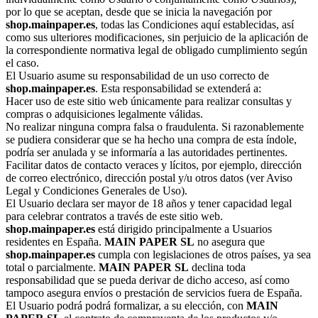
por lo que se aceptan, desde que se inicia la navegación por
shop.mainpaper.es
, todas las Condiciones aquí establecidas, así
como sus ulteriores modificaciones, sin perjuicio de la aplicación de
la correspondiente normativa legal de obligado cumplimiento según
el caso.
El Usuario asume su responsabilidad de un uso correcto de
shop.mainpaper.es
. Esta responsabilidad se extenderá a:
Hacer uso de este sitio web únicamente para realizar consultas y
compras o adquisiciones legalmente válidas.
No realizar ninguna compra falsa o fraudulenta. Si razonablemente
se pudiera considerar que se ha hecho una compra de esta índole,
podría ser anulada y se informaría a las autoridades pertinentes.
Facilitar datos de contacto veraces y lícitos, por ejemplo, dirección
de correo electrónico, dirección postal y/u otros datos (ver Aviso
Legal y Condiciones Generales de Uso).
El Usuario declara ser mayor de 18 años y tener capacidad legal
para celebrar contratos a través de este sitio web.
shop.mainpaper.es
está dirigido principalmente a Usuarios
residentes en España.
MAIN PAPER SL
no asegura que
shop.mainpaper.es
cumpla con legislaciones de otros países, ya sea
total o parcialmente.
MAIN PAPER SL
declina toda
responsabilidad que se pueda derivar de dicho acceso, así como
tampoco asegura envíos o prestación de servicios fuera de España.
El Usuario podrá podrá formalizar, a su elección, con
MAIN