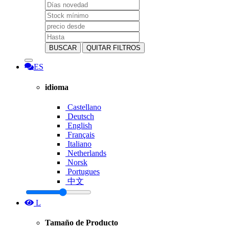
BUSCAR
QUITAR FILTROS
ES
idioma
Castellano
Deutsch
English
Français
Italiano
Netherlands
Norsk
Portugues
中文
L
Tamaño de Producto