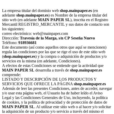
La empresa titular del dominio web
shop.mainpaper.es
(en
adelante
shop.mainpaper.es
) es Nombre de la empresa titular del
sitio web (en adelante
MAIN PAPER SL
), inscrita en el Registro
Mercantil REGISTRO_MERCANTIL y sus datos de contacto son
los siguientes:
correo electrónico: web@mainpaper.com
Dirección:
Travesía de la Marga, s/n
CP
Seseña Nuevo
Teléfono:
918936681
Este documento (así como aquellos otros que aquí se mencionen)
regula las condiciones por las que se rige el uso de este sitio web
(
shop.mainpaper.es
) y la compra o adquisición de productos y/o
servicios en la misma (en adelante, Condiciones).
A efectos de estas Condiciones se entiende que la actividad que
MAIN PAPER SL
desarrolla a través de
shop.mainpaper.es
comprende:
LISTADO Y DESCRIPCIÓN DE LOS PRODUCTOS Y
SERVICIOS QUE OFRECE LA PÁGINA
shop.mainpaper.es
Además de leer las presentes Condiciones, antes de acceder, navegar
y/o usar esta página web, el Usuario ha de haber leído el Aviso
Legal y las Condiciones Generales de Uso, incluyendo, la política
de cookies, y la política de privacidad y de protección de datos de
MAIN PAPER SL
. Al utilizar este sitio web o al hacer y/o solicitar
la adquisición de un producto y/o servicio a través del mismo el