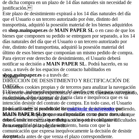
de dicha compra en un plazo de 14 días naturales sin necesidad de
justificación.
Este plazo de desistimiento expirará a los 14 días naturales del día
que el Usuario o un tercero autorizado por éste, distinto del
transportista, adquirió la posesión material de los bienes adquiridos
en
shop.mainpaper.es
de
MAIN PAPER SL
o en caso de que los
bienes que componen su pedido se entreguen por separado, a los 14
días naturales del día que el Usuario o un tercero autorizado por
éste, distinto del transportista, adquirió la posesión material del
último de esos bienes que componían un mismo pedido de compra.
Para ejercer este derecho de desistimiento, el Usuario deberá
notificar su decisión a
MAIN PAPER SL
. Podrá hacerlo, en su
caso, a través de los espacios de contacto habilitados en
shop.mainpaper.es
o a través de:
Aceptar
DIRECCIÓN DE DESISTIMIENTO Y RECTIFICACIÓN DE
DATOS.
Utilizamos cookies propias y de terceros para analizar la navegación
El Usuario, independientemente del medio que elija para comunicar
y ofrecerte una mejor experiencia y servicio. Si continuas navegando,
su decisión, debe expresar de forma clara e inequívoca que es su
consideramos que aceptas su uso.
intención desistir del contrato de compra. En todo caso, el Usuario
podrá utilizar el modelo de formulario de desistimiento que
El usuario tiene la posibilidad de
configurar su navegador
pudiendo,
MAIN PAPER SL
pone a su disposición como parte anexada a
si así lo desea, impedir que sean instaladas en su disco duro, aunque
estas Condiciones, sin embargo, su uso no es obligatorio.
deberá tener en cuenta que dicha acción podrá ocasionar dificultades
Para cumplir el plazo de desistimiento, basta con que la
de navegación de la página web.
comunicación que expresa inequívocamente la decisión de desistir
Aceptar
sea enviada antes de que venza el plazo correspondiente.