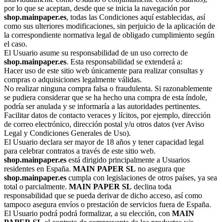
por lo que se aceptan, desde que se inicia la navegación por
shop.mainpaper.es
, todas las Condiciones aquí establecidas, así
como sus ulteriores modificaciones, sin perjuicio de la aplicación de
la correspondiente normativa legal de obligado cumplimiento según
el caso.
El Usuario asume su responsabilidad de un uso correcto de
shop.mainpaper.es
. Esta responsabilidad se extenderá a:
Hacer uso de este sitio web únicamente para realizar consultas y
compras o adquisiciones legalmente válidas.
No realizar ninguna compra falsa o fraudulenta. Si razonablemente
se pudiera considerar que se ha hecho una compra de esta índole,
podría ser anulada y se informaría a las autoridades pertinentes.
Facilitar datos de contacto veraces y lícitos, por ejemplo, dirección
de correo electrónico, dirección postal y/u otros datos (ver Aviso
Legal y Condiciones Generales de Uso).
El Usuario declara ser mayor de 18 años y tener capacidad legal
para celebrar contratos a través de este sitio web.
shop.mainpaper.es
está dirigido principalmente a Usuarios
residentes en España.
MAIN PAPER SL
no asegura que
shop.mainpaper.es
cumpla con legislaciones de otros países, ya sea
total o parcialmente.
MAIN PAPER SL
declina toda
responsabilidad que se pueda derivar de dicho acceso, así como
tampoco asegura envíos o prestación de servicios fuera de España.
El Usuario podrá podrá formalizar, a su elección, con
MAIN