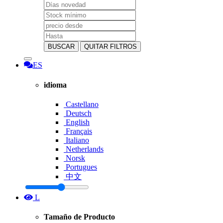
BUSCAR
QUITAR FILTROS
ES
idioma
Castellano
Deutsch
English
Français
Italiano
Netherlands
Norsk
Portugues
中文
L
Tamaño de Producto