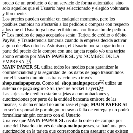
precio de un producto o de un servicio de forma automática, sino
solo aquellos que el Usuario haya seleccionado y elegido voluntaria
y libremente.
Los precios pueden cambiar en cualquier momento, pero los
posibles cambios no afectarán a los pedidos o compras con respecto
a los que el Usuario ya haya recibido una confirmación de pedido.
Los medios de pago aceptados serán: Tarjeta de crédito o débito,
PayPal, y Transferencia bancaria cuando la empresa decida activar
alguna de ellas o todas. Asimismo, el Usuario podrá pagar todo o
parte del precio de la compra con una tarjeta regalo y/o una tarjeta
abono emitida por
MAIN PAPER SL
y/o NOMBRE DE LA
EMPRESA.
MAIN PAPER SL
utiliza todos los medios para garantizar la
confidencialidad y la seguridad de los datos de pago transmitidos
por el Usuario durante las transacciones a través
shop.mainpaper.es
. Como tal,
shop.mainpaper.es
 utiliza un
sistema de pago seguro SSL (Secure Socket Layer).
Las tarjetas de crédito estarán sujetas a comprobaciones y
autorizaciones por parte de la entidad bancaria emisora de las
mismas, si dicha entidad no autorizase el pago,
MAIN PAPER SL
no será responsable por ningún retraso o falta de entrega y no podrá
formalizar ningún contrato con el Usuario.
Una vez que
MAIN PAPER SL
reciba la orden de compra por
parte del Usuario a través de
shop.mainpaper.es
, se hará una pre-
autorización en la tarjeta que corresponda para asegurar que existen