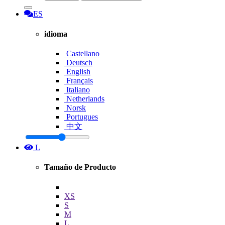
ES
idioma
Castellano
Deutsch
English
Français
Italiano
Netherlands
Norsk
Portugues
中文
L
Tamaño de Producto
XS
S
M
L