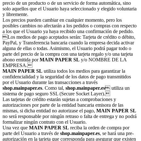
precio de un producto o de un servicio de forma automática, sino
solo aquellos que el Usuario haya seleccionado y elegido voluntaria
y libremente.
Los precios pueden cambiar en cualquier momento, pero los
posibles cambios no afectarán a los pedidos o compras con respecto
a los que el Usuario ya haya recibido una confirmación de pedido.
Los medios de pago aceptados serán: Tarjeta de crédito o débito,
PayPal, y Transferencia bancaria cuando la empresa decida activar
alguna de ellas o todas. Asimismo, el Usuario podrá pagar todo o
parte del precio de la compra con una tarjeta regalo y/o una tarjeta
abono emitida por
MAIN PAPER SL
y/o NOMBRE DE LA
EMPRESA.
MAIN PAPER SL
utiliza todos los medios para garantizar la
confidencialidad y la seguridad de los datos de pago transmitidos
por el Usuario durante las transacciones a través
shop.mainpaper.es
. Como tal,
shop.mainpaper.es
 utiliza un
sistema de pago seguro SSL (Secure Socket Layer).
Las tarjetas de crédito estarán sujetas a comprobaciones y
autorizaciones por parte de la entidad bancaria emisora de las
mismas, si dicha entidad no autorizase el pago,
MAIN PAPER SL
no será responsable por ningún retraso o falta de entrega y no podrá
formalizar ningún contrato con el Usuario.
Una vez que
MAIN PAPER SL
reciba la orden de compra por
parte del Usuario a través de
shop.mainpaper.es
, se hará una pre-
autorización en la tarjeta que corresponda para asegurar que existen