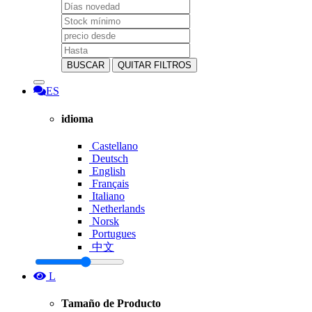
BUSCAR
QUITAR FILTROS
ES
idioma
Castellano
Deutsch
English
Français
Italiano
Netherlands
Norsk
Portugues
中文
L
Tamaño de Producto