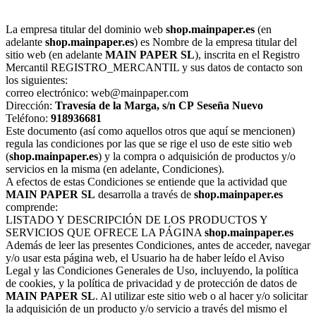
La empresa titular del dominio web
shop.mainpaper.es
(en
adelante
shop.mainpaper.es
) es Nombre de la empresa titular del
sitio web (en adelante
MAIN PAPER SL
), inscrita en el Registro
Mercantil REGISTRO_MERCANTIL y sus datos de contacto son
los siguientes:
correo electrónico: web@mainpaper.com
Dirección:
Travesía de la Marga, s/n
CP
Seseña Nuevo
Teléfono:
918936681
Este documento (así como aquellos otros que aquí se mencionen)
regula las condiciones por las que se rige el uso de este sitio web
(
shop.mainpaper.es
) y la compra o adquisición de productos y/o
servicios en la misma (en adelante, Condiciones).
A efectos de estas Condiciones se entiende que la actividad que
MAIN PAPER SL
desarrolla a través de
shop.mainpaper.es
comprende:
LISTADO Y DESCRIPCIÓN DE LOS PRODUCTOS Y
SERVICIOS QUE OFRECE LA PÁGINA
shop.mainpaper.es
Además de leer las presentes Condiciones, antes de acceder, navegar
y/o usar esta página web, el Usuario ha de haber leído el Aviso
Legal y las Condiciones Generales de Uso, incluyendo, la política
de cookies, y la política de privacidad y de protección de datos de
MAIN PAPER SL
. Al utilizar este sitio web o al hacer y/o solicitar
la adquisición de un producto y/o servicio a través del mismo el