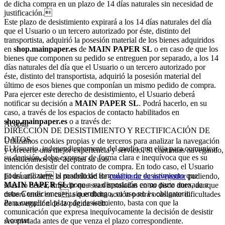
de dicha compra en un plazo de 14 días naturales sin necesidad de
justificación.
Este plazo de desistimiento expirará a los 14 días naturales del día
que el Usuario o un tercero autorizado por éste, distinto del
transportista, adquirió la posesión material de los bienes adquiridos
en
shop.mainpaper.es
de
MAIN PAPER SL
o en caso de que los
bienes que componen su pedido se entreguen por separado, a los 14
días naturales del día que el Usuario o un tercero autorizado por
éste, distinto del transportista, adquirió la posesión material del
último de esos bienes que componían un mismo pedido de compra.
Para ejercer este derecho de desistimiento, el Usuario deberá
notificar su decisión a
MAIN PAPER SL
. Podrá hacerlo, en su
caso, a través de los espacios de contacto habilitados en
shop.mainpaper.es
o a través de:
Aceptar
DIRECCIÓN DE DESISTIMIENTO Y RECTIFICACIÓN DE
DATOS.
Utilizamos cookies propias y de terceros para analizar la navegación
El Usuario, independientemente del medio que elija para comunicar
y ofrecerte una mejor experiencia y servicio. Si continuas navegando,
su decisión, debe expresar de forma clara e inequívoca que es su
consideramos que aceptas su uso.
intención desistir del contrato de compra. En todo caso, el Usuario
podrá utilizar el modelo de formulario de desistimiento que
El usuario tiene la posibilidad de
configurar su navegador
pudiendo,
MAIN PAPER SL
pone a su disposición como parte anexada a
si así lo desea, impedir que sean instaladas en su disco duro, aunque
estas Condiciones, sin embargo, su uso no es obligatorio.
deberá tener en cuenta que dicha acción podrá ocasionar dificultades
Para cumplir el plazo de desistimiento, basta con que la
de navegación de la página web.
comunicación que expresa inequívocamente la decisión de desistir
Aceptar
sea enviada antes de que venza el plazo correspondiente.