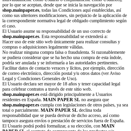
por lo que se aceptan, desde que se inicia la navegación por
shop.mainpaper.es
, todas las Condiciones aquí establecidas, así
como sus ulteriores modificaciones, sin perjuicio de la aplicación de
la correspondiente normativa legal de obligado cumplimiento según
el caso.
El Usuario asume su responsabilidad de un uso correcto de
shop.mainpaper.es
. Esta responsabilidad se extenderá a:
Hacer uso de este sitio web únicamente para realizar consultas y
compras o adquisiciones legalmente válidas.
No realizar ninguna compra falsa o fraudulenta. Si razonablemente
se pudiera considerar que se ha hecho una compra de esta índole,
podría ser anulada y se informaría a las autoridades pertinentes.
Facilitar datos de contacto veraces y lícitos, por ejemplo, dirección
de correo electrónico, dirección postal y/u otros datos (ver Aviso
Legal y Condiciones Generales de Uso).
El Usuario declara ser mayor de 18 años y tener capacidad legal
para celebrar contratos a través de este sitio web.
shop.mainpaper.es
está dirigido principalmente a Usuarios
residentes en España.
MAIN PAPER SL
no asegura que
shop.mainpaper.es
cumpla con legislaciones de otros países, ya sea
total o parcialmente.
MAIN PAPER SL
declina toda
responsabilidad que se pueda derivar de dicho acceso, así como
tampoco asegura envíos o prestación de servicios fuera de España.
El Usuario podrá podrá formalizar, a su elección, con
MAIN