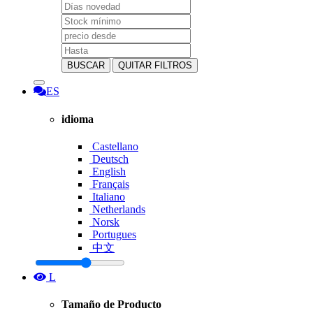
BUSCAR
QUITAR FILTROS
ES
idioma
Castellano
Deutsch
English
Français
Italiano
Netherlands
Norsk
Portugues
中文
L
Tamaño de Producto