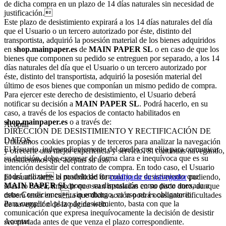
de dicha compra en un plazo de 14 días naturales sin necesidad de
justificación.
Este plazo de desistimiento expirará a los 14 días naturales del día
que el Usuario o un tercero autorizado por éste, distinto del
transportista, adquirió la posesión material de los bienes adquiridos
en
shop.mainpaper.es
de
MAIN PAPER SL
o en caso de que los
bienes que componen su pedido se entreguen por separado, a los 14
días naturales del día que el Usuario o un tercero autorizado por
éste, distinto del transportista, adquirió la posesión material del
último de esos bienes que componían un mismo pedido de compra.
Para ejercer este derecho de desistimiento, el Usuario deberá
notificar su decisión a
MAIN PAPER SL
. Podrá hacerlo, en su
caso, a través de los espacios de contacto habilitados en
shop.mainpaper.es
o a través de:
Aceptar
DIRECCIÓN DE DESISTIMIENTO Y RECTIFICACIÓN DE
DATOS.
Utilizamos cookies propias y de terceros para analizar la navegación
El Usuario, independientemente del medio que elija para comunicar
y ofrecerte una mejor experiencia y servicio. Si continuas navegando,
su decisión, debe expresar de forma clara e inequívoca que es su
consideramos que aceptas su uso.
intención desistir del contrato de compra. En todo caso, el Usuario
podrá utilizar el modelo de formulario de desistimiento que
El usuario tiene la posibilidad de
configurar su navegador
pudiendo,
MAIN PAPER SL
pone a su disposición como parte anexada a
si así lo desea, impedir que sean instaladas en su disco duro, aunque
estas Condiciones, sin embargo, su uso no es obligatorio.
deberá tener en cuenta que dicha acción podrá ocasionar dificultades
Para cumplir el plazo de desistimiento, basta con que la
de navegación de la página web.
comunicación que expresa inequívocamente la decisión de desistir
Aceptar
sea enviada antes de que venza el plazo correspondiente.