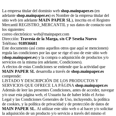
La empresa titular del dominio web
shop.mainpaper.es
(en
adelante
shop.mainpaper.es
) es Nombre de la empresa titular del
sitio web (en adelante
MAIN PAPER SL
), inscrita en el Registro
Mercantil REGISTRO_MERCANTIL y sus datos de contacto son
los siguientes:
correo electrónico: web@mainpaper.com
Dirección:
Travesía de la Marga, s/n
CP
Seseña Nuevo
Teléfono:
918936681
Este documento (así como aquellos otros que aquí se mencionen)
regula las condiciones por las que se rige el uso de este sitio web
(
shop.mainpaper.es
) y la compra o adquisición de productos y/o
servicios en la misma (en adelante, Condiciones).
A efectos de estas Condiciones se entiende que la actividad que
MAIN PAPER SL
desarrolla a través de
shop.mainpaper.es
comprende:
LISTADO Y DESCRIPCIÓN DE LOS PRODUCTOS Y
SERVICIOS QUE OFRECE LA PÁGINA
shop.mainpaper.es
Además de leer las presentes Condiciones, antes de acceder, navegar
y/o usar esta página web, el Usuario ha de haber leído el Aviso
Legal y las Condiciones Generales de Uso, incluyendo, la política
de cookies, y la política de privacidad y de protección de datos de
MAIN PAPER SL
. Al utilizar este sitio web o al hacer y/o solicitar
la adquisición de un producto y/o servicio a través del mismo el