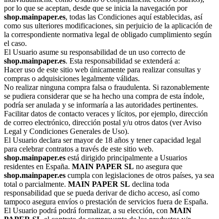
por lo que se aceptan, desde que se inicia la navegación por
shop.mainpaper.es
, todas las Condiciones aquí establecidas, así
como sus ulteriores modificaciones, sin perjuicio de la aplicación de
la correspondiente normativa legal de obligado cumplimiento según
el caso.
El Usuario asume su responsabilidad de un uso correcto de
shop.mainpaper.es
. Esta responsabilidad se extenderá a:
Hacer uso de este sitio web únicamente para realizar consultas y
compras o adquisiciones legalmente válidas.
No realizar ninguna compra falsa o fraudulenta. Si razonablemente
se pudiera considerar que se ha hecho una compra de esta índole,
podría ser anulada y se informaría a las autoridades pertinentes.
Facilitar datos de contacto veraces y lícitos, por ejemplo, dirección
de correo electrónico, dirección postal y/u otros datos (ver Aviso
Legal y Condiciones Generales de Uso).
El Usuario declara ser mayor de 18 años y tener capacidad legal
para celebrar contratos a través de este sitio web.
shop.mainpaper.es
está dirigido principalmente a Usuarios
residentes en España.
MAIN PAPER SL
no asegura que
shop.mainpaper.es
cumpla con legislaciones de otros países, ya sea
total o parcialmente.
MAIN PAPER SL
declina toda
responsabilidad que se pueda derivar de dicho acceso, así como
tampoco asegura envíos o prestación de servicios fuera de España.
El Usuario podrá podrá formalizar, a su elección, con
MAIN